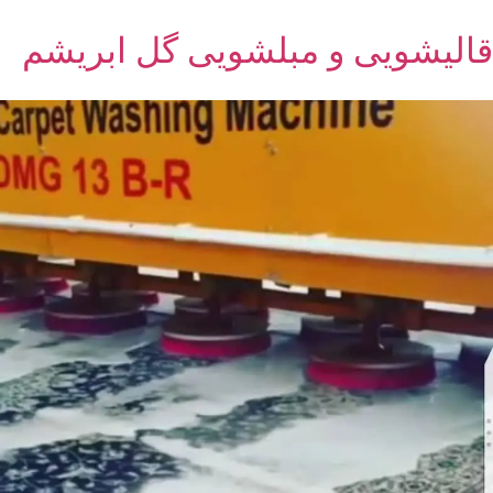
قالیشویی و مبلشویی گل ابریشم