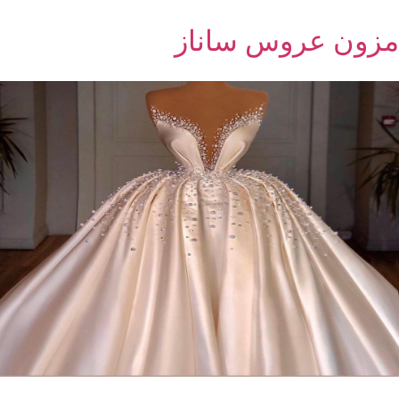
مزون عروس ساناز