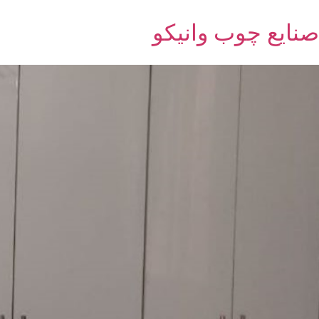
صنایع چوب وانیکو